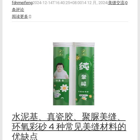
fdnmeifeng
2024-12-14T16:40:25+08:00
14 12 月, 2024
|
美缝交流
|
0
条评论
阅读更多
环
缺
水泥基、真瓷胶、聚脲美缝、
环氧彩砂 4 种常见美缝材料的
优缺点