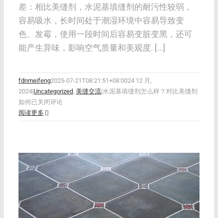
差：相比美缝剂，水泥基填缝剂的耐污性较弱，
容易吸水，长时间处于潮湿环境中容易导致变
色、发霉，使用一段时间后容易变脏变黑，还可
能产生异味，影响空气质量和美观度. [...]
fdnmeifeng
2025-07-21T08:21:51+08:00
24 12 月,
2024
|
Uncategorized
,
美缝交流
|
水泥基填缝剂怎么样？对比美缝剂
如何
已关闭评论
阅读更多
缝