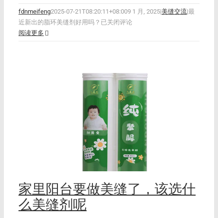
fdnmeifeng
2025-07-21T08:20:11+08:00
9 1 月, 2025
|
美缝交流
|
最
近新出的脂环美缝剂好用吗？
已关闭评论
阅读更多
么
家里阳台要做美缝了，该选什
么美缝剂呢