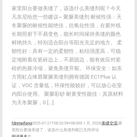
家里阳台要做美缝了，该选什么美缝剂呢？今天
凡东尼给您一些建议~ 聚脲美缝剂 耐候性强：天
冬聚脲的耐候性能绝佳，抗氧化性强，在紫外线
长期照射下不易变色，能长时间保持美缝的颜色
鲜艳持久，特别适合阳台等阳光充足的地方。 柔
韧性好：具有一定的柔韧性，粘结强度高，可稳
定地附着在瓷砖边上，不易脱边，能有效应对瓷
砖的热胀冷缩，避免美缝开裂。 环保安全：如东
方雨虹点绛唇聚脲美缝剂拥有德国 EC1Plus 认
证，VOC 含量低，环保性能较好，可以放心在室
内阳台使用。 聚脲彩砂 耐黄变性能佳：其原材料
为天冬聚脲，0 [...]
fdnmeifeng
2025-07-21T08:20:59+08:00
3 1 月, 2025
|
美缝交流
|
家
里阳台要做美缝了，该选什么美缝剂呢
已关闭评论
阅读更多