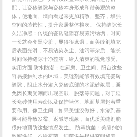
配，让瓷砖缝隙与瓷砖本身形成和谐美观的整
体，使地面、墙面看起来更加精致、整齐，增强
空间的装饰性，提升家居整体档次。 保持缝隙长
久洁净感：传统的瓷砖缝隙容易藏污纳垢，时间
一长就会变黑变脏，显得很邋遢，而美缝剂填充
后表面光滑，不易沾染灰尘、油污等杂质，能长
时间保持缝隙干净整洁，给人清爽的视觉感受。
实用方面 防水防潮：在厨房、卫生间、阳台这些
容易接触到水的区域，美缝剂能够有效填充瓷砖
缝隙，阻止水分渗入瓷砖底部的水泥砂浆层，避
免因长期受潮而出现空鼓、脱落等问题，对于延
长瓷砖使用寿命以及保护墙体、地面基层起着重
要作用。像卫生间，如果美缝没做好，水渗到基
层可能导致发霉、返碱等现象，而优质美缝剂能
很好地预防这些情况发生。 防霉抗菌：美缝剂的
致密性好，不给霉菌、细菌滋生提供空间和养