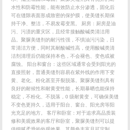
水性和防霉性能，能有效防止水分渗透，固化后
可在缝隙表面形成致密的保护膜，使美缝长期保
持干净、整洁，不易发霉变黑。 厨房：厨房是油
污、污渍的重灾区，且经常接触酸碱类清洁用
品。聚脲美缝剂的耐污性强，不惧油污污染，日
常清洁方便，同时其耐酸碱性高，使用酸碱类清
洁剂清理后仍能保持本色，不会褪色、变色或被
腐蚀。 阳台和窗台：这些区域通常会受到阳光的
直接照射，普通美缝剂容易在紫外线的作用下变
黄、老化、粉化甚至开裂脱落。聚脲美缝剂具有
良好的耐候性和耐黄变性能，长期暴晒也能保持
稳定，不粉化、不脱落，0 级耐黄变，可确保美缝
不变色更持久，适用于阳台、窗台、阳光房等阳
光充足的地方。 客厅和卧室：对于追求高品质装
修和美观效果的客厅和卧室，聚脲美缝剂可以提
供细腻柔滑的外观效果，其颜色丰富且可定制，