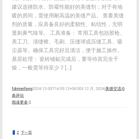
建议选择防水、防霉性能好的美缝剂；对于有地
暖的房间，需使用耐高温的美缝产品。 查看美缝
剂的质量，应具备良好的柔韧性、粘结性，无明
显刺鼻气味等。 工具准备： 常用工具包括胶枪、
美工刀、清缝锥、毛刷、压缝球或压缝工具、吸
尘器等。确保工具完好且清洁，便于施工操作。
基层处理： 瓷砖铺贴完成后，要等待其完全干
燥，一般需等待至少 7 [...]
fdnmeifeng
2024-12-03T16:05:12+08:00
3 12 月, 2024
|
美缝交流
|
0
条评论
阅读更多
1
2
下一页