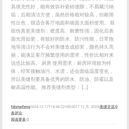
其填充性好，能有效弥补瓷砖缝隙，不易藏污纳
垢，后期清洁方便，虽然价格相对较高，但耐用
性出色，很适合客厅地面和墙面大面积使用。 双
组份真瓷美缝剂：硬度高、耐磨性强，固化后表
面光滑如瓷，有较好的防水、防污性能，日常拖
地等清洁行为不会对美缝造成损害，颜色持久亮
丽，能满足客厅频繁使用的需求，性价比相对来
说也比较高。 厨房 使用需求：厨房环境较为特
殊，经常接触油污、水渍，还会面临温度变化，
所以美缝剂要具备优秀的防水、防油、防霉以及
耐高温性能。 推荐美缝剂类型： [...]
fdnmeifeng
2024-12-17T16:36:22+08:00
17 12 月, 2024
|
美缝交流
|
0
条评论
阅读更多