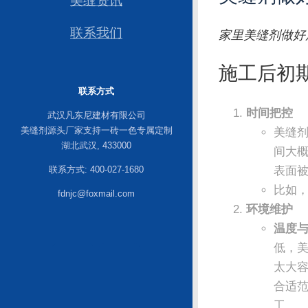
美缝资讯
联系我们
家里美缝剂做好
施工后初
联系方式
时间把控
武汉凡东尼建材有限公司
美缝剂源头厂家支持一砖一色专属定制
美缝
湖北武汉, 433000
间大概
表面
联系方式: 400-027-1680
比如，
fdnjc@foxmail.com
环境维护
温度
低，
太大
合适
工。