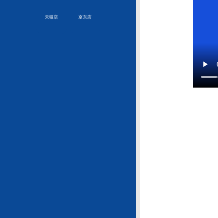
京东店
天猫店
fdnme