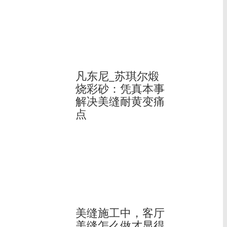
凡东尼_苏琪尔煅
烧彩砂：凭真本事
解决美缝耐黄变痛
点
美缝施工中，客厅
美缝怎么做才显得