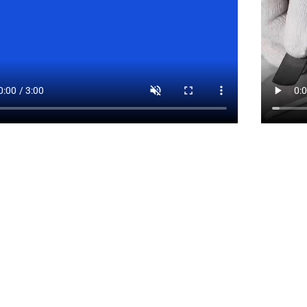
ifeng
fdnmeifeng